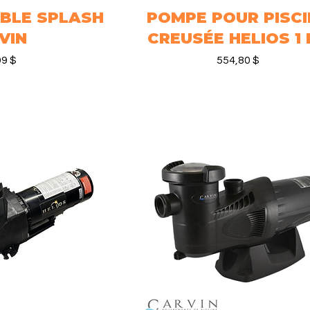
ABLE SPLASH
rapide
POMPE POUR PISCI
Aperçu rapide
VIN
CREUSÉE HELIOS 1 
Prix
99 $
554,80 $