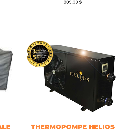
Prix
889,99 $
ALE
THERMOPOMPE HELIOS
Aperçu rapide