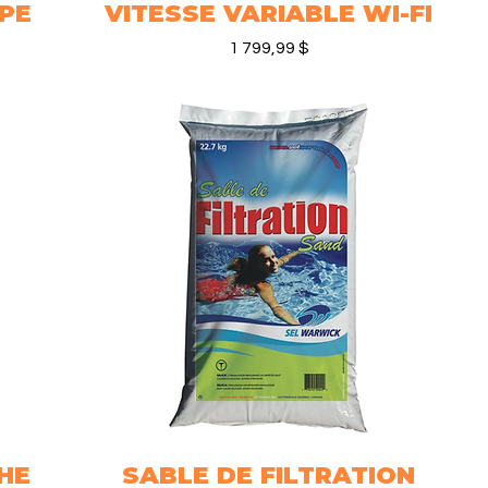
PE
VITESSE VARIABLE WI-FI
Prix
1 799,99 $
HE
SABLE DE FILTRATION
Aperçu rapide