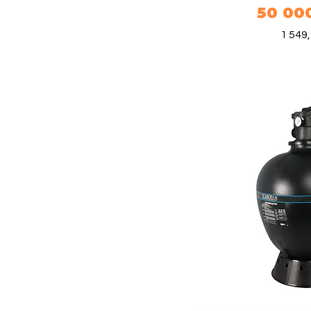
50 00
Prix
1 549