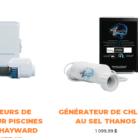
EURS DE
rapide
GÉNÉRATEUR DE CH
Aperçu rapide
R PISCINES
AU SEL THANOS
 HAYWARD
Prix
1 099,99 $