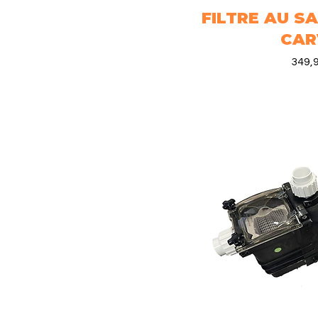
FILTRE AU S
Aperçu 
CAR
Prix
349,