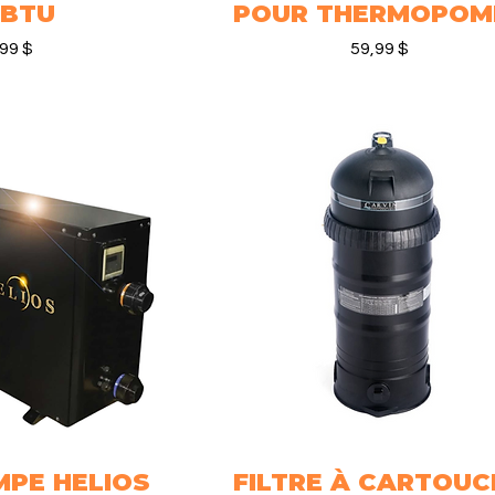
 BTU
POUR THERMOPOM
Prix
,99 $
59,99 $
PE HELIOS
rapide
FILTRE À CARTOUC
Aperçu rapide