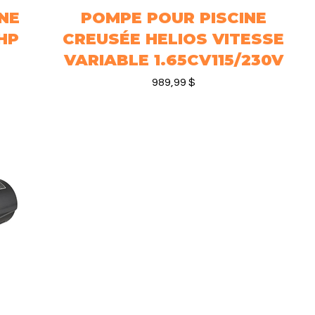
NE
POMPE POUR PISCINE
Aperçu rapide
HP
CREUSÉE HELIOS VITESSE
VARIABLE 1.65CV115/230V
Prix
989,99 $