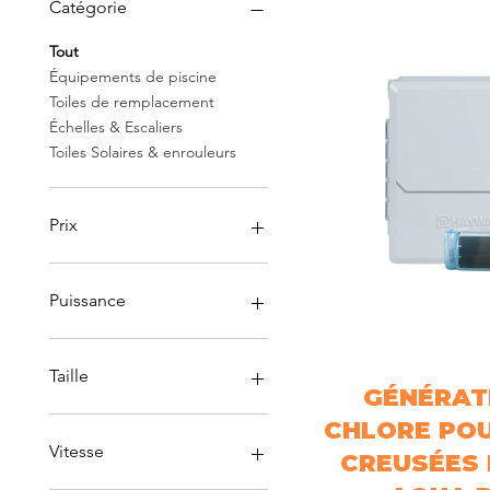
Catégorie
Tout
Équipements de piscine
Toiles de remplacement
Échelles & Escaliers
Toiles Solaires & enrouleurs
Prix
14 $CA
4 900 $CA
Puissance
10 KW
105 000 BTU
Taille
GÉNÉRAT
Aperçu 
120 000 BTU
15 JUSQU'À 150 000L
12'
CHLORE POU
15 KW
15'
Vitesse
CREUSÉES
5 JUSQU'À 75 000L
18 PO