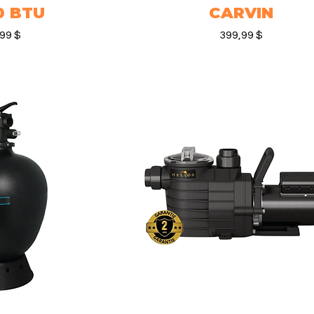
0 BTU
CARVIN
Prix
,99 $
399,99 $