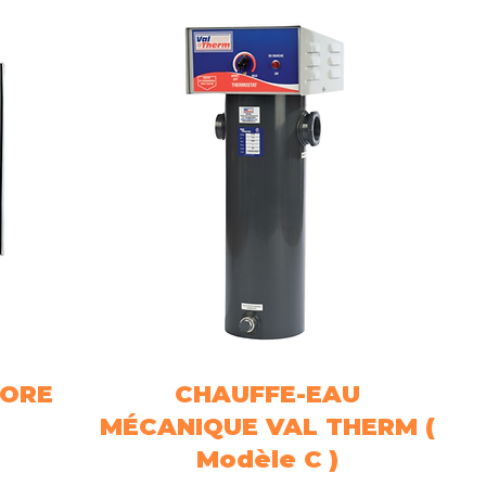
LORE
CHAUFFE-EAU
Aperçu rapide
MÉCANIQUE VAL THERM (
Modèle C )